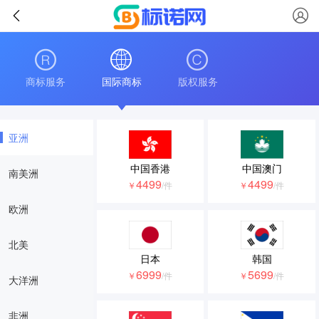
商标服务
国际商标
版权服务
亚洲
中国香港
中国澳门
南美洲
4499
4499
￥
/件
￥
/件
欧洲
北美
日本
韩国
6999
5699
￥
/件
￥
/件
大洋洲
非洲