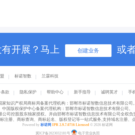
没有开展？马上
或
创建业务
联盟
标诺智数
兰霖科技
务条款
隐私保护
帮助中心
新手指导
诚聘英才
手
国家知识产权局商标局备案代理机构：邯郸市标诺智数信息技术有限公司
中国版权保护中心备案代理机构：邯郸市标诺智数信息技术有限公司。
限公司控股股东独家授权。并由邯郸市标诺智数信息技术有限公司全权负责
商标注册、商标查询、商标起名、版权登记等一站式服务,支持域名注册、
Powered by
标诺网
IPR 2.9.7.0716 Licensed
© 2026 标诺网
冀ICP备2023032181号
电子营业执照