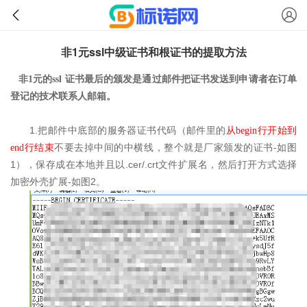
非1元ssl中级证书和根证书的提取方法
非1元的ssl 证书最后的颁发是通过邮件把证书发送到申请者在订单
登记的技术联系人邮箱。
1.
把邮件中底部的服务器证书代码（邮件里的
从
begin行
开始到
-
end行
结束
不要去掉中间的中横线，整个就是厂家颁发的证书
如图
1
.cer/.crt
），保存成在本地并且以
文件扩展名，然后打开方式选择
-
2
加密外壳扩展
如图
。