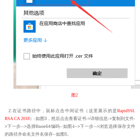
图2
2.
在
证书路径中，鼠标点击中间证书（这里展示的是
RapidSSL
-
3
->
->
-
RSA CA 2018
）
如图
，然后点击查看证书
详细信息
复制到文件
>
-->
Base64
--
-->
-->
下一步
选择
编码
如图4
下一步
浏览选择保存文件
--
5
的路径并命名文件名保存
如图
。